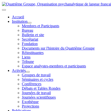
Accueil
Institution
Membres et Participants
Bureau
Bulletin et site
Secrétariat
Fondation
Documents sur l'histoire du Quatrième Groupe
Réinstituantes
Liens
Tribune
Espace analystes-membres et participants
Activités
Groupes de travail
Séminaires et cycles
Conférences
Débats et Tables Rondes
Journées de travail
Journées scientifiques
Exothèque
Projections
Publications